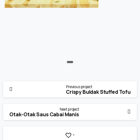
Continue
Previous project
Reading
Crispy Buldak Stuffed Tofu
Next project
Otak-Otak Saus Cabai Manis
-