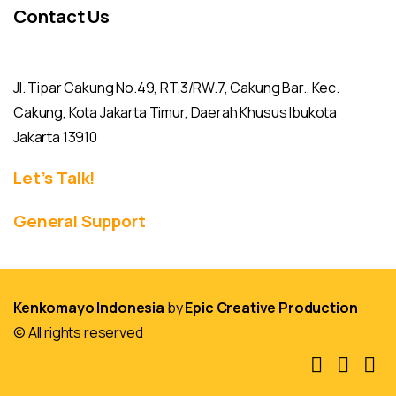
Contact Us
Jl. Tipar Cakung No.49, RT.3/RW.7, Cakung Bar., Kec.
Cakung, Kota Jakarta Timur, Daerah Khusus Ibukota
Jakarta 13910
Let’s Talk!
General Support
Kenkomayo Indonesia
by
Epic Creative Production
© All rights reserved