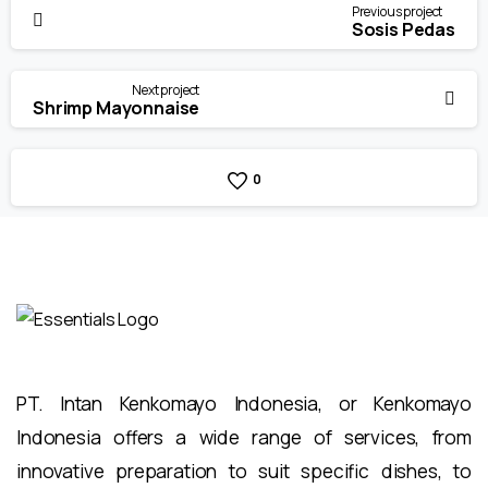
Continue
Previous project
Reading
Sosis Pedas
Next project
Shrimp Mayonnaise
0
PT. Intan Kenkomayo Indonesia, or Kenkomayo
Indonesia offers a wide range of services, from
innovative preparation to suit specific dishes, to