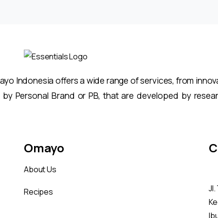
o Indonesia offers a wide range of services, from innovat
 by Personal Brand or PB, that are developed by resea
Omayo
C
About Us
Jl
Recipes
Ke
Ib