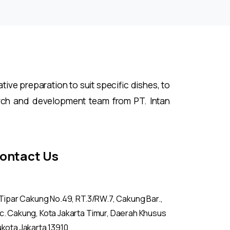
ive preparation to suit specific dishes, to
rch and development team from PT. Intan
ontact Us
. Tipar Cakung No.49, RT.3/RW.7, Cakung Bar.,
c. Cakung, Kota Jakarta Timur, Daerah Khusus
ukota Jakarta 13910