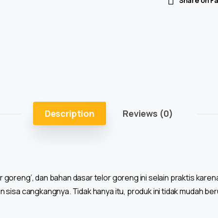
Share on F
Description
Reviews (0)
goreng’, dan bahan dasar telor goreng ini selain praktis karena
n sisa cangkangnya. Tidak hanya itu, produk ini tidak mudah b