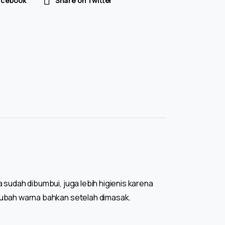
acebook
Share on Twitter
 sudah dibumbui, juga lebih higienis karena
erubah warna bahkan setelah dimasak.