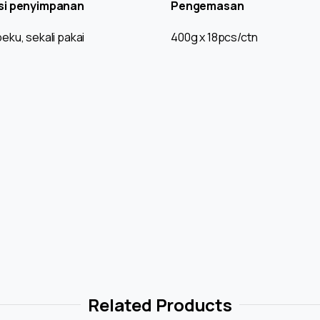
si penyimpanan
Pengemasan
eku, sekali pakai
400g x 18pcs/ctn
Related Products